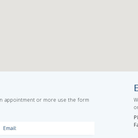
on appointment or more use the form
W
o
P
F
Email: