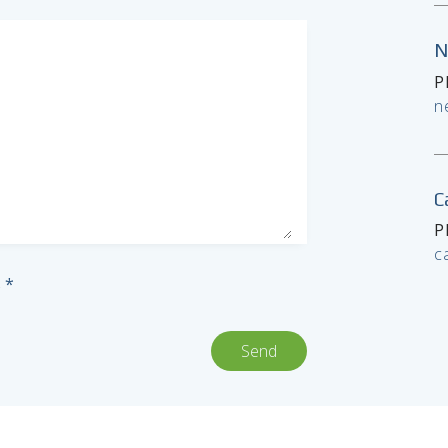
N
P
n
C
P
c
s
*
Send