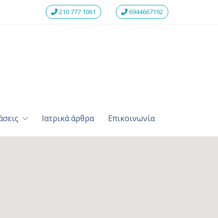
210 777 1061
6944667192
άσεις
Ιατρικά άρθρα
Επικοινωνία