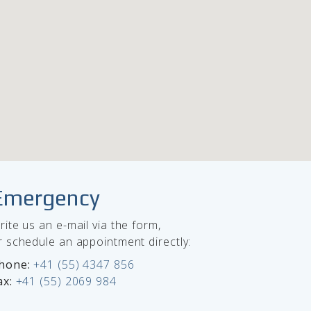
Emergency
rite us an e-mail via the form,
r schedule an appointment directly:
hone:
+41 (55) 4347 856
ax:
+41 (55) 2069 984