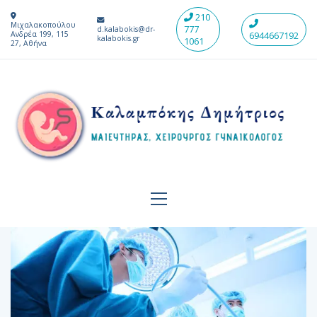
210
Μιχαλακοπούλου
777
d.kalabokis@dr-
Ανδρέα 199, 115
6944667192
kalabokis.gr
1061
27, Αθήνα