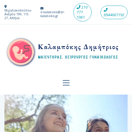
210
Μιχαλακοπούλου
777
d.kalabokis@dr-
Ανδρέα 199, 115
6944667192
kalabokis.gr
1061
27, Αθήνα