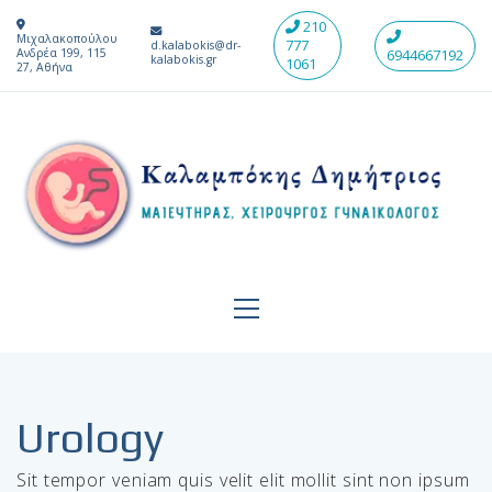
210
Μιχαλακοπούλου
777
d.kalabokis@dr-
Ανδρέα 199, 115
6944667192
kalabokis.gr
1061
27, Αθήνα
Urology
Sit tempor veniam quis velit elit mollit sint non ipsum