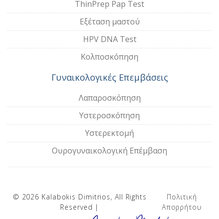
ThinPrep Pap Test
Εξέταση μαστού
HPV DNA Test
Κολποσκόπηση
Γυναικολογικές Επεμβάσεις
Λαπαροσκόπηση
Υστεροσκόπηση
Υστερεκτομή
Ουρογυναικολογική Επέμβαση
© 2026 Kalabokis Dimitrios, All Rights
Πολιτική
Reserved |
Απορρήτου