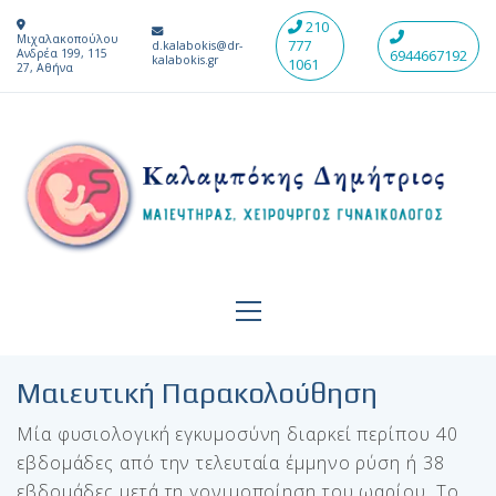
210
Μιχαλακοπούλου
777
d.kalabokis@dr-
Ανδρέα 199, 115
6944667192
kalabokis.gr
1061
27, Αθήνα
Μαιευτική Παρακολούθηση
Μία φυσιολογική εγκυμοσύνη διαρκεί περίπου 40
εβδομάδες από την τελευταία έμμηνο ρύση ή 38
εβδομάδες μετά τη γονιμοποίηση του ωαρίου. Το